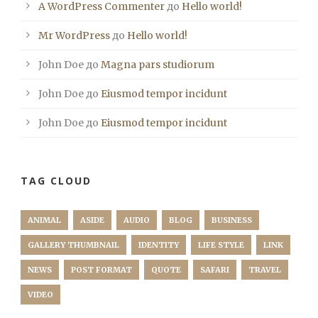
A WordPress Commenter
до
Hello world!
Mr WordPress
до
Hello world!
John Doe
до
Magna pars studiorum
John Doe
до
Eiusmod tempor incidunt
John Doe
до
Eiusmod tempor incidunt
TAG CLOUD
ANIMAL
ASIDE
AUDIO
BLOG
BUSINESS
GALLERY THUMBNAIL
IDENTITY
LIFE STYLE
LINK
NEWS
POST FORMAT
QUOTE
SAFARI
TRAVEL
VIDEO