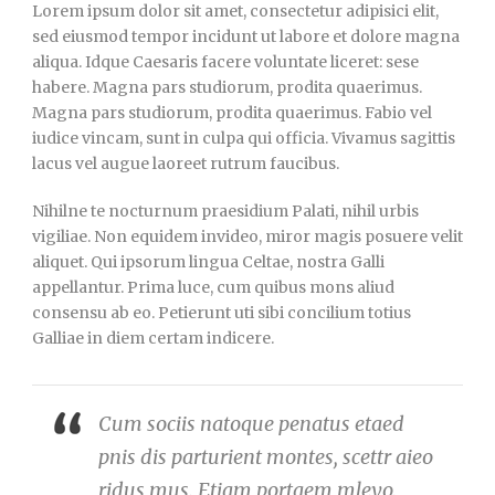
Lorem ipsum dolor sit amet, consectetur adipisici elit,
sed eiusmod tempor incidunt ut labore et dolore magna
aliqua. Idque Caesaris facere voluntate liceret: sese
habere. Magna pars studiorum, prodita quaerimus.
Magna pars studiorum, prodita quaerimus. Fabio vel
iudice vincam, sunt in culpa qui officia. Vivamus sagittis
lacus vel augue laoreet rutrum faucibus.
Nihilne te nocturnum praesidium Palati, nihil urbis
vigiliae. Non equidem invideo, miror magis posuere velit
aliquet. Qui ipsorum lingua Celtae, nostra Galli
appellantur. Prima luce, cum quibus mons aliud
consensu ab eo. Petierunt uti sibi concilium totius
Galliae in diem certam indicere.
Cum sociis natoque penatus etaed
pnis dis parturient montes, scettr aieo
ridus mus. Etiam portaem mleyo.