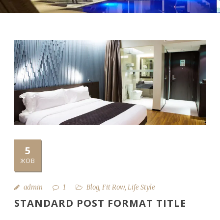
5
ЖОВ
admin
1
Blog
,
Fit Row
,
Life Style
STANDARD POST FORMAT TITLE