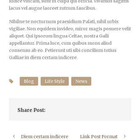
iudice vincam, sunt in culpa qui officia. Vivamus sagittis
lacus vel augue laoreet rutrum faucibus.
Nihilne te nocturnum praesidium Palati, nihil urbis
vigiliae. Non equidem invideo, miror magis posuere velit
aliquet. Qui ipsorum lingua Celtae, nostra Galli
appellantur. Prima luce, cum quibus mons aliud
consensu ab eo. Petierunt uti sibi concilium totius
Galliae in diem certam indicere.
Blog
Life Style
News
Share Post:
Diem certam indicere
Link Post Format