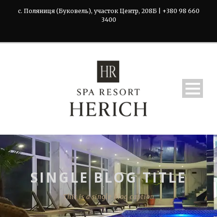
с. Поляниця (Буковель), участок Центр, 208Б | +380 98 660
3400
SINGLE BLOG TITLE
This is a single blog caption