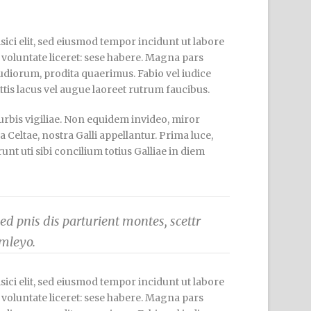
ici elit, sed eiusmod tempor incidunt ut labore
 voluntate liceret: sese habere. Magna pars
diorum, prodita quaerimus. Fabio vel iudice
ttis lacus vel augue laoreet rutrum faucibus.
urbis vigiliae. Non equidem invideo, miror
 Celtae, nostra Galli appellantur. Prima luce,
t uti sibi concilium totius Galliae in diem
d pnis dis parturient montes, scettr
mleyo.
ici elit, sed eiusmod tempor incidunt ut labore
 voluntate liceret: sese habere. Magna pars