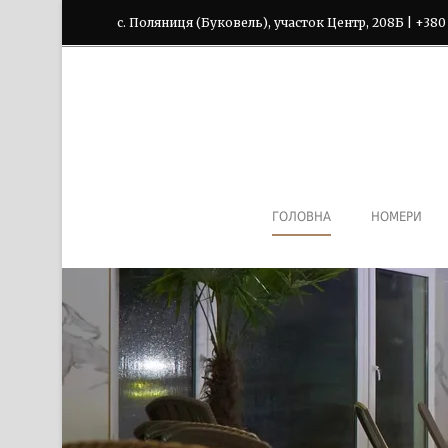
с. Поляниця (Буковель), участок Центр, 208Б | +380
ГОЛОВНА
НОМЕРИ