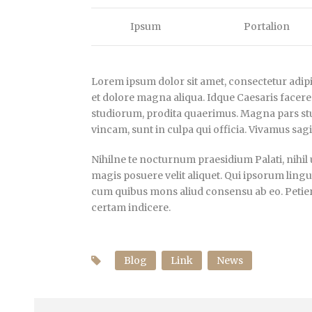
Ipsum
Portalion
Lorem ipsum dolor sit amet, consectetur adipis
et dolore magna aliqua. Idque Caesaris facere
studiorum, prodita quaerimus. Magna pars stu
vincam, sunt in culpa qui officia. Vivamus sagi
Nihilne te nocturnum praesidium Palati, nihil 
magis posuere velit aliquet. Qui ipsorum lingua
cum quibus mons aliud consensu ab eo. Petierun
certam indicere.
Blog
Link
News