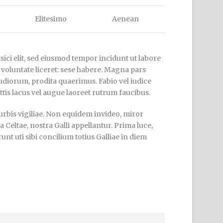
Elitesimo
Aenean
ici elit, sed eiusmod tempor incidunt ut labore
 voluntate liceret: sese habere. Magna pars
diorum, prodita quaerimus. Fabio vel iudice
ttis lacus vel augue laoreet rutrum faucibus.
urbis vigiliae. Non equidem invideo, miror
 Celtae, nostra Galli appellantur. Prima luce,
t uti sibi concilium totius Galliae in diem