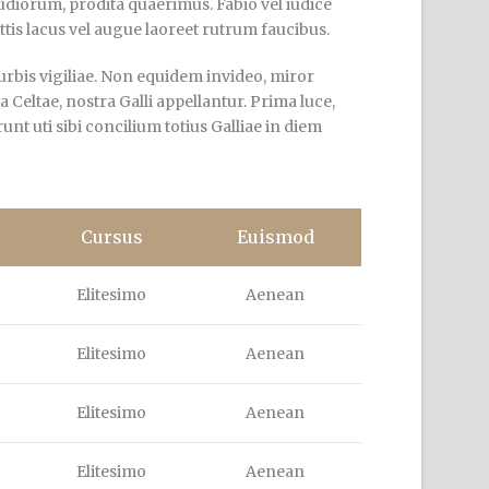
diorum, prodita quaerimus. Fabio vel iudice
ttis lacus vel augue laoreet rutrum faucibus.
urbis vigiliae. Non equidem invideo, miror
 Celtae, nostra Galli appellantur. Prima luce,
t uti sibi concilium totius Galliae in diem
Cursus
Euismod
Elitesimo
Aenean
Elitesimo
Aenean
Elitesimo
Aenean
Elitesimo
Aenean