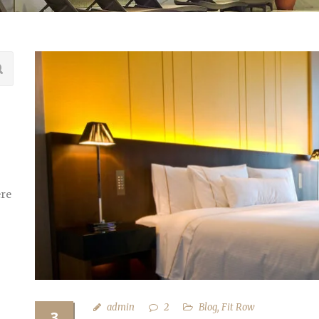
ere
admin
2
Blog
,
Fit Row
3