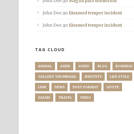
John Doe
до
Magna pars studiorum
John Doe
до
Eiusmod tempor incidunt
John Doe
до
Eiusmod tempor incidunt
TAG CLOUD
ANIMAL
ASIDE
AUDIO
BLOG
BUSINESS
GALLERY THUMBNAIL
IDENTITY
LIFE STYLE
LINK
NEWS
POST FORMAT
QUOTE
SAFARI
TRAVEL
VIDEO