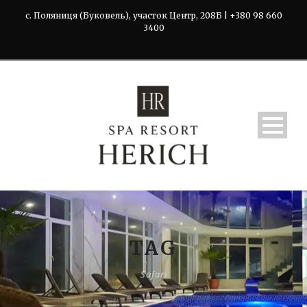
с. Поляниця (Буковель), участок Центр, 208Б | +380 98 660
3400
TAG
Safari