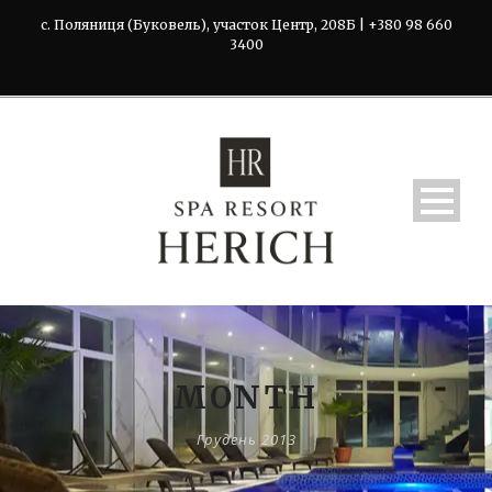
с. Поляниця (Буковель), участок Центр, 208Б | +380 98 660
3400
MONTH
Грудень 2013