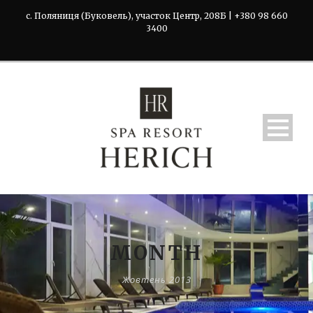
с. Поляниця (Буковель), участок Центр, 208Б | +380 98 660
3400
MONTH
Жовтень 2013