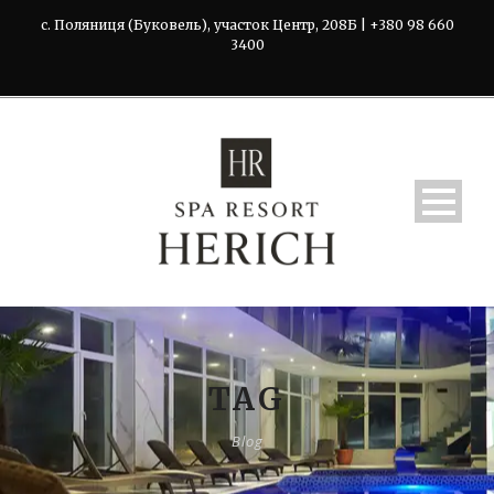
с. Поляниця (Буковель), участок Центр, 208Б | +380 98 660
3400
TAG
Blog