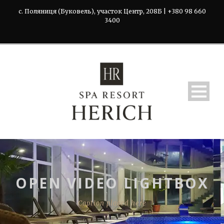
с. Поляниця (Буковель), участок Центр, 208Б | +380 98 660
3400
OPEN VIDEO LIGHTBOX
Caption placed here