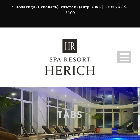
с. Поляниця (Буковель), участок Центр, 208Б | +380 98 660
3400
TABS
Shortcode Usage