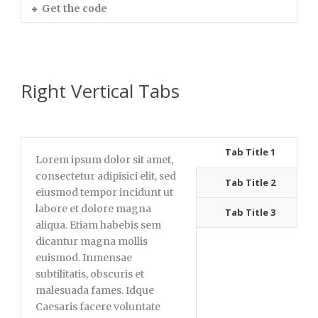
Get the code
Right Vertical Tabs
Tab Title 1
Lorem ipsum dolor sit amet,
consectetur adipisici elit, sed
Tab Title 2
eiusmod tempor incidunt ut
labore et dolore magna
Tab Title 3
aliqua. Etiam habebis sem
dicantur magna mollis
euismod. Inmensae
subtilitatis, obscuris et
malesuada fames. Idque
Caesaris facere voluntate