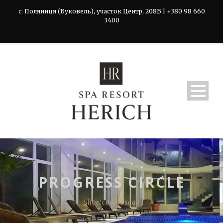
с. Поляниця (Буковель), участок Центр, 208Б | +380 98 660
3400
PROGRESS CIRCLE
Shortcode Usage