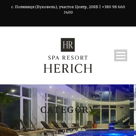
с. Поляниця (Буковель), участок Центр, 208Б | +380 98 660
3400
CATEGORY
News Article