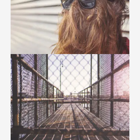
Branding
,
Logo
Branding
,
Flyers
,
Typography