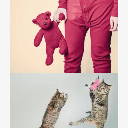
Fashion
,
Photograph
,
Website