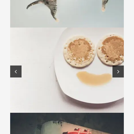
Flyers
,
Identity
,
Website