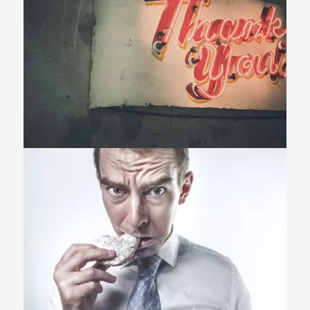
Identity
,
Typography
Branding
,
Identity
,
Logo