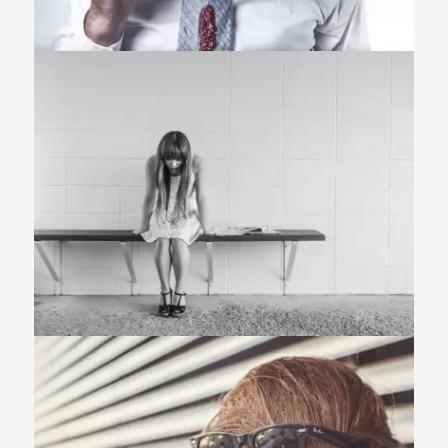
Identity
,
Typography
,
Website