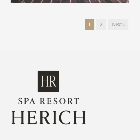
1
2
Next ›