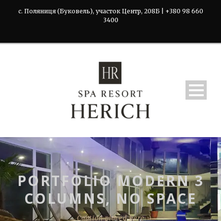
с. Поляниця (Буковель), участок Центр, 208Б | +380 98 660
3400
PORTFOLIO MODERN 3
COLUMNS, NO SPACE
Caption placed here