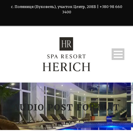
с. Поляниця (Буковель), участок Центр, 208Б | +380 98 660
3400
AUDIO POST FORMAT