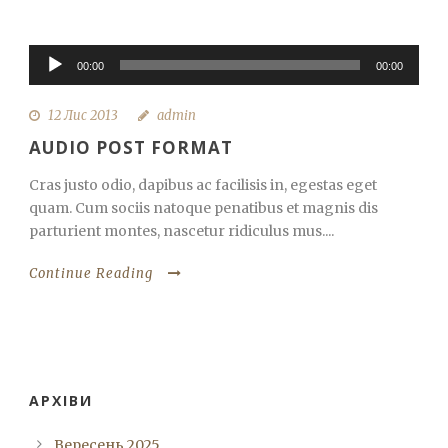
Аудіопрогравач
00:00
00:00
12 Лис 2013
admin
AUDIO POST FORMAT
Cras justo odio, dapibus ac facilisis in, egestas eget
quam. Cum sociis natoque penatibus et magnis dis
parturient montes, nascetur ridiculus mus....
Continue Reading
АРХІВИ
Вересень 2025