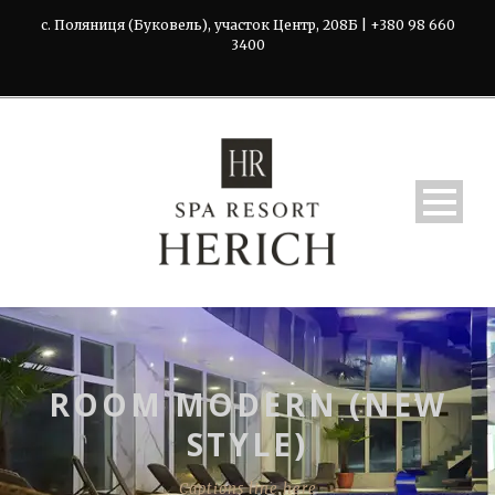
с. Поляниця (Буковель), участок Центр, 208Б | +380 98 660
3400
ROOM MODERN (NEW
STYLE)
Captions line here