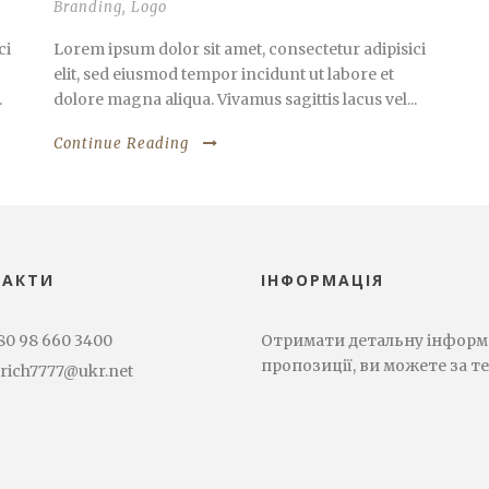
Branding
,
Logo
ci
Lorem ipsum dolor sit amet, consectetur adipisici
elit, sed eiusmod tempor incidunt ut labore et
.
dolore magna aliqua. Vivamus sagittis lacus vel...
Continue Reading
ТАКТИ
ІНФОРМАЦІЯ
80 98 660 3400
Отримати детальну інформа
пропозиції, ви можете за т
rich7777@ukr.net