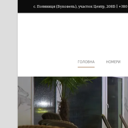
с. Поляниця (Буковель), участок Центр, 208Б | +380
ГОЛОВНА
НОМЕРИ