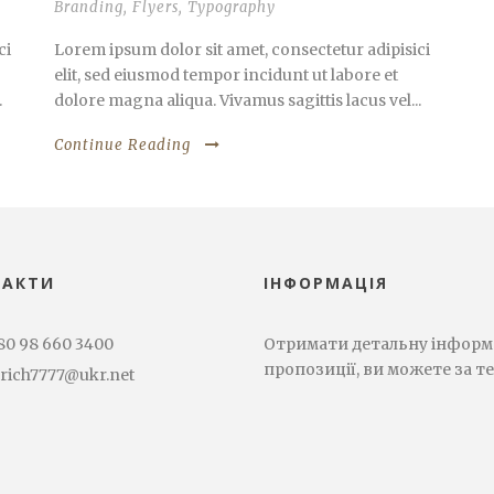
Branding
,
Flyers
,
Typography
ci
Lorem ipsum dolor sit amet, consectetur adipisici
elit, sed eiusmod tempor incidunt ut labore et
.
dolore magna aliqua. Vivamus sagittis lacus vel...
Continue Reading
ТАКТИ
ІНФОРМАЦІЯ
80 98 660 3400
Отримати детальну інформа
пропозиції, ви можете за т
rich7777@ukr.net