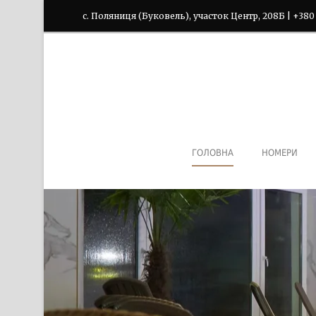
с. Поляниця (Буковель), участок Центр, 208Б | +380
ГОЛОВНА
НОМЕРИ