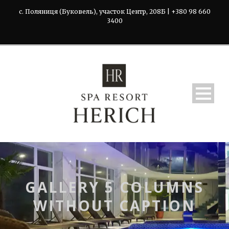
с. Поляниця (Буковель), участок Центр, 208Б | +380 98 660
3400
GALLERY 5 COLUMNS
WITHOUT CAPTION