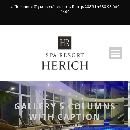
с. Поляниця (Буковель), участок Центр, 208Б | +380 98 660
3400
GALLERY 5 COLUMNS
WITH CAPTION