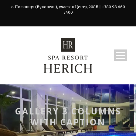
с. Поляниця (Буковель), участок Центр, 208Б | +380 98 660
3400
GALLERY 3 COLUMNS
WITH CAPTION