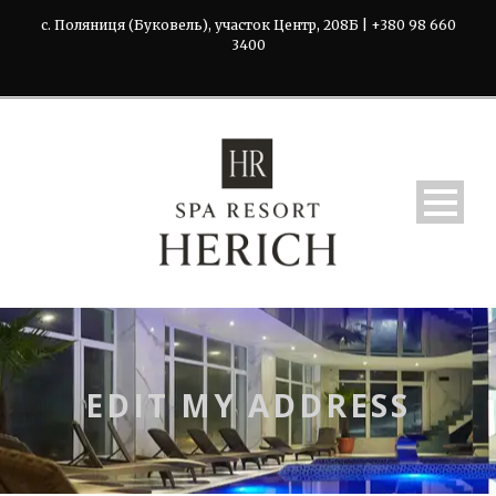
с. Поляниця (Буковель), участок Центр, 208Б | +380 98 660
3400
EDIT MY ADDRESS