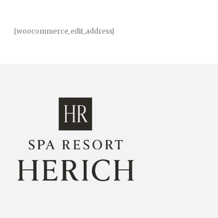
[woocommerce_edit_address]