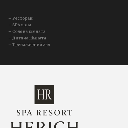
– Ресторан
– SPA зона
– Соляна кімната
– Дитяча кімната
– Тренажерний зал